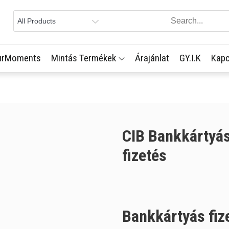
urMoments
Mintás Termékek
Árajánlat
GY.I.K
Kapc
CIB Bankkártyá
fizetés
Bankkártyás fiz