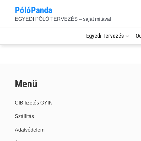
Skip
PólóPanda
to
EGYEDI PÓLÓ TERVEZÉS – saját mitával
content
Egyedi Tervezés
O
Menü
CIB fizetés GYIK
Szállítás
Adatvédelem