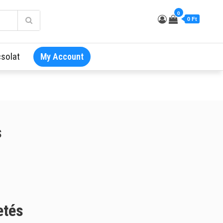
0
0 Ft
solat
My Account
s
etés