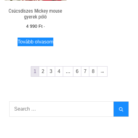
Csúcsdíszes Mickey mouse
gyerek póló
4 990
Ft
-
Tovább olvasom
1
2
3
4
…
6
7
8
→
Search
Search
for: