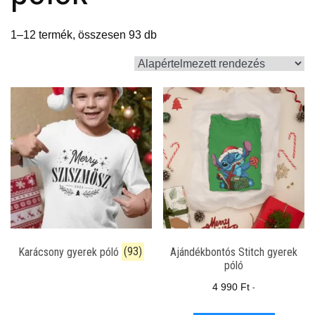
1–12 termék, összesen 93 db
Karácsony gyerek póló
(93)
Ajándékbontós Stitch gyerek
póló
4 990
Ft
-