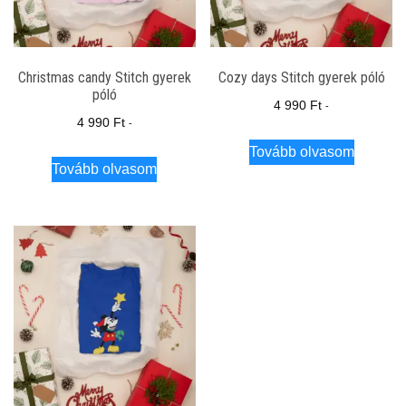
Christmas candy Stitch gyerek
Cozy days Stitch gyerek póló
póló
4 990
Ft
-
4 990
Ft
-
Tovább olvasom
Tovább olvasom