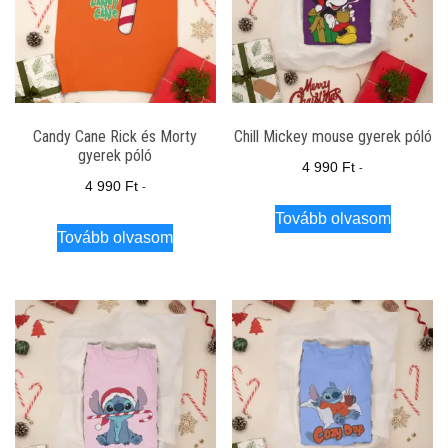
Candy Cane Rick és Morty
Chill Mickey mouse gyerek póló
gyerek póló
4 990
Ft
-
4 990
Ft
-
Tovább olvasom
Tovább olvasom