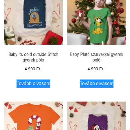
Baby its cold outside Stitch
Baby Plutó szarvakkal gyerek
gyerek póló
póló
4 990
Ft
4 990
Ft
-
-
Tovább olvasom
Tovább olvasom