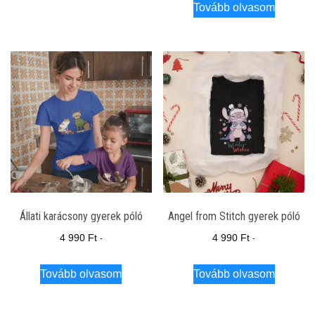
Tovább olvasom
Állati karácsony gyerek póló
Angel from Stitch gyerek póló
4 990
Ft
4 990
Ft
-
-
Tovább olvasom
Tovább olvasom