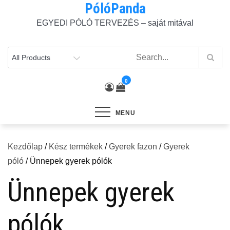
PólóPanda
Skip
to
EGYEDI PÓLÓ TERVEZÉS – saját mitával
content
0
MENU
Kezdőlap
/
Kész termékek
/
Gyerek fazon
/
Gyerek
póló
/ Ünnepek gyerek pólók
Ünnepek gyerek
pólók