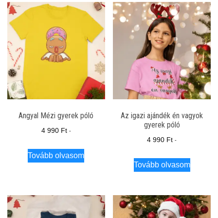
Angyal Mézi gyerek póló
Az igazi ajándék én vagyok
gyerek póló
4 990
Ft
-
4 990
Ft
-
Tovább olvasom
Tovább olvasom