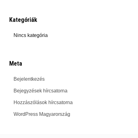
Kategóriák
Nincs kategória
Meta
Bejelentkezés
Bejegyzések hírcsatorna
Hozzászólások hírcsatorna
WordPress Magyarország