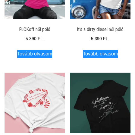
FuCKoff női póló
It’s a dirty diesel női póló
5 390
Ft
5 390
Ft
-
-
Tovább olvasom
Tovább olvasom