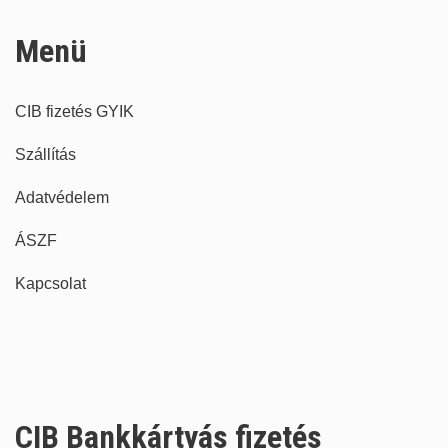
Menü
CIB fizetés GYIK
Szállítás
Adatvédelem
ÁSZF
Kapcsolat
CIB Bankkártyás fizetés