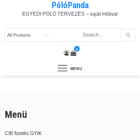
PólóPanda
Skip
to
EGYEDI PÓLÓ TERVEZÉS – saját mitával
content
0
MENU
Menü
CIB fizetés GYIK