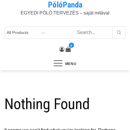
PólóPanda
Skip
to
EGYEDI PÓLÓ TERVEZÉS – saját mitával
content
0
MENU
Nothing Found