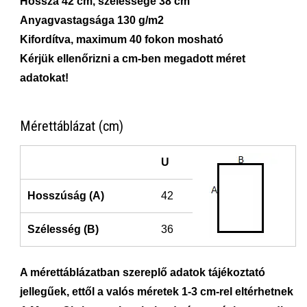
Hossza 42 cm, szélessége 38 cm
Anyagvastagsága 130 g/m2
Kifordítva, maximum 40 fokon mosható
Kérjük ellenőrizni a cm-ben megadott méret
adatokat!
Mérettáblázat (cm)
U
Hosszúság (A)
42
Szélesség (B)
36
A mérettáblázatban szereplő adatok tájékoztató
jellegűek, ettől a valós méretek 1-3 cm-rel eltérhetnek