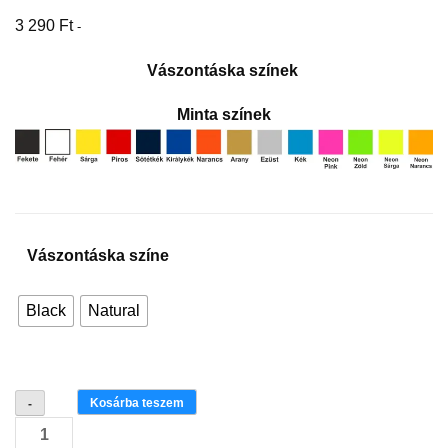
3 290
Ft
-
Vászontáska színek
Minta színek
Vászontáska színe
Black
Natural
Merry
Kosárba teszem
-
christmas