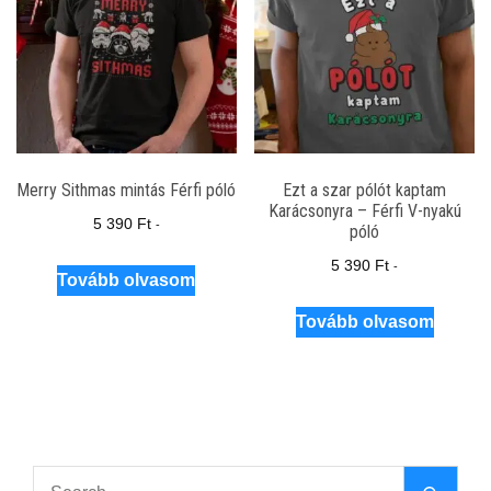
Merry Sithmas mintás Férfi póló
Ezt a szar pólót kaptam
Karácsonyra – Férfi V-nyakú
5 390
Ft
-
póló
5 390
Ft
-
Tovább olvasom
Tovább olvasom
Search