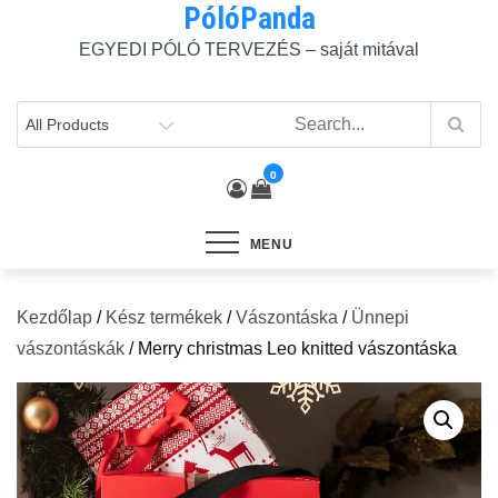
PólóPanda
Skip
to
EGYEDI PÓLÓ TERVEZÉS – saját mitával
content
0
MENU
Kezdőlap
/
Kész termékek
/
Vászontáska
/
Ünnepi
vászontáskák
/ Merry christmas Leo knitted vászontáska