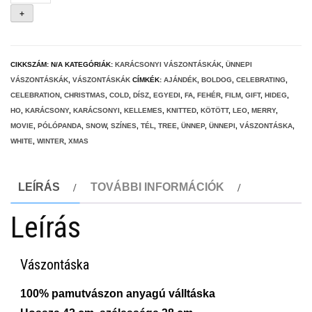
Leo
+
knitted
vászontáska
mennyiség
CIKKSZÁM:
N/A
KATEGÓRIÁK:
KARÁCSONYI VÁSZONTÁSKÁK
,
ÜNNEPI
VÁSZONTÁSKÁK
,
VÁSZONTÁSKÁK
CÍMKÉK:
AJÁNDÉK
,
BOLDOG
,
CELEBRATING
,
CELEBRATION
,
CHRISTMAS
,
COLD
,
DÍSZ
,
EGYEDI
,
FA
,
FEHÉR
,
FILM
,
GIFT
,
HIDEG
,
HO
,
KARÁCSONY
,
KARÁCSONYI
,
KELLEMES
,
KNITTED
,
KÖTÖTT
,
LEO
,
MERRY
,
MOVIE
,
PÓLÓPANDA
,
SNOW
,
SZÍNES
,
TÉL
,
TREE
,
ÜNNEP
,
ÜNNEPI
,
VÁSZONTÁSKA
,
WHITE
,
WINTER
,
XMAS
LEÍRÁS
TOVÁBBI INFORMÁCIÓK
Leírás
Vászontáska
100% pamutvászon anyagú válltáska