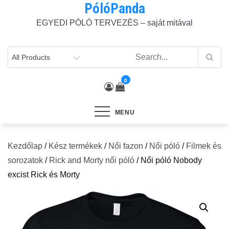
PólóPanda
Skip
to
EGYEDI PÓLÓ TERVEZÉS – saját mitával
content
0
MENU
Kezdőlap
/
Kész termékek
/
Női fazon
/
Női póló
/
Filmek és
sorozatok
/
Rick and Morty női póló
/ Női póló Nobody
excist Rick és Morty