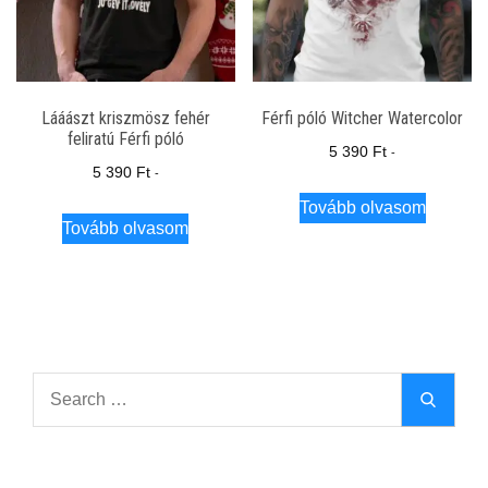
Lááászt kriszmösz fehér
Férfi póló Witcher Watercolor
feliratú Férfi póló
5 390
Ft
-
5 390
Ft
-
Tovább olvasom
Tovább olvasom
Search
Search
for: