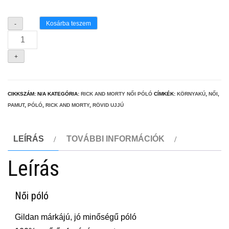
Női
Kosárba teszem
-
póló
Nobody
+
excist
Rick
és
CIKKSZÁM:
N/A
KATEGÓRIA:
RICK AND MORTY NŐI PÓLÓ
CÍMKÉK:
KÖRNYAKÚ
,
NŐI
,
PAMUT
,
PÓLÓ
,
RICK AND MORTY
,
RÖVID UJJÚ
Morty
mennyiség
LEÍRÁS
TOVÁBBI INFORMÁCIÓK
Leírás
Női póló
Gildan márkájú, jó minőségű póló