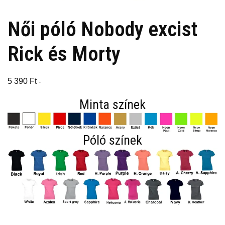
Női póló Nobody excist
Rick és Morty
5 390
Ft
-
Minta színek
Póló színek