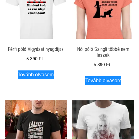
Férfi póló Vigyázat nyugdíjas
Női póló Szingli többé nem
leszek
5 390
Ft
-
5 390
Ft
-
Tovább olvasom
Tovább olvasom