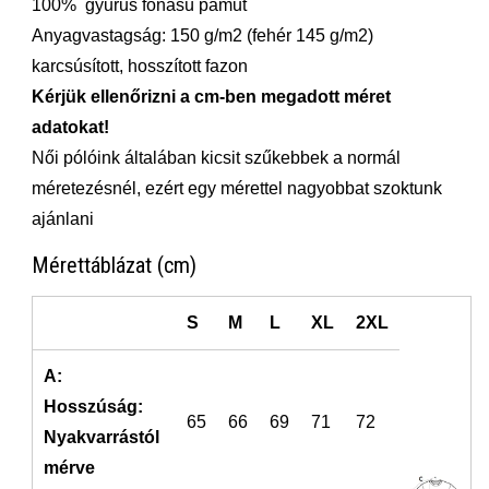
100% gyűrűs fonású pamut
Anyagvastagság: 150 g/m2 (fehér 145 g/m2)
karcsúsított, hosszított fazon
Kérjük ellenőrizni a cm-ben megadott méret
adatokat!
Női pólóink általában kicsit szűkebbek a normál
méretezésnél, ezért egy mérettel nagyobbat szoktunk
ajánlani
Mérettáblázat (cm)
S
M
L
XL
2XL
A:
Hosszúság:
65
66
69
71
72
Nyakvarrástól
mérve