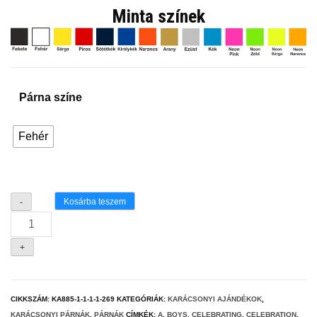
Minta színek
Párna színe
Fehér
The
Kosárba teszem
-
boys
of
+
winter
párna
mennyiség
CIKKSZÁM:
KA885-1-1-1-1-269
KATEGÓRIÁK:
KARÁCSONYI AJÁNDÉKOK
,
KARÁCSONYI PÁRNÁK
,
PÁRNÁK
CÍMKÉK:
A
,
BOYS
,
CELEBRATING
,
CELEBRATION
,