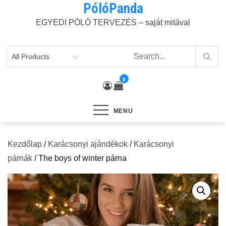
PólóPanda
Skip
to
EGYEDI PÓLÓ TERVEZÉS – saját mitával
content
0
MENU
Kezdőlap
/
Karácsonyi ajándékok
/
Karácsonyi
párnák
/ The boys of winter párna