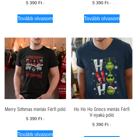
5 390
Ft
5 390
Ft
-
-
Tovább olvasom
Tovább olvasom
Merry Sithmas mintás Férfi póló
Ho Ho Ho Grincs mintás Férfi
V-nyakú póló
5 390
Ft
-
5 390
Ft
-
Tovább olvasom