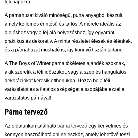
téli napokra.
A párnahuzat kiváló minőségű, puha anyagból készült,
amely kellemes érintésű és tartós. A mérete ideális az
öleléshez vagy a fej alá helyezéshez, így egyaránt
praktikus és dekoratív. A minta részletei élesek és élénkek,
és a párnahuzat mosható is, így könnyű tisztán tartani.
A The Boys of Winter párna tökéletes ajándék azoknak,
akik szeretik a téli időszakot, vagy a szép és hangulatos
dekorációkat keresik otthonukba. Hozza be a téli
varázslatot és a fiatalos szépséget a szobájába ezzel a
varázslatos párnával!
Párna tervező
Az oldalunkon található
párna tervező
egy kényelmes és
könnyen használható online eszköz, amely lehetővé teszi