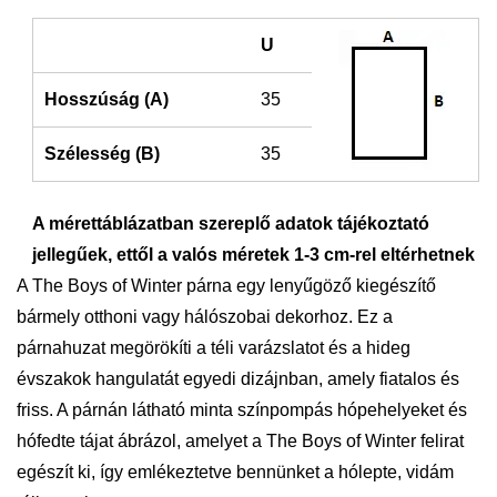
U
Hosszúság (A)
35
Szélesség (B)
35
A mérettáblázatban szereplő adatok tájékoztató
jellegűek, ettől a valós méretek 1-3 cm-rel eltérhetnek
A The Boys of Winter párna egy lenyűgöző kiegészítő
bármely otthoni vagy hálószobai dekorhoz. Ez a
párnahuzat megörökíti a téli varázslatot és a hideg
évszakok hangulatát egyedi dizájnban, amely fiatalos és
friss. A párnán látható minta színpompás hópehelyeket és
hófedte tájat ábrázol, amelyet a The Boys of Winter felirat
egészít ki, így emlékeztetve bennünket a hólepte, vidám