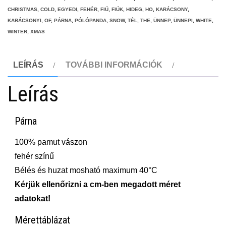
CHRISTMAS
,
COLD
,
EGYEDI
,
FEHÉR
,
FIÚ
,
FIÚK
,
HIDEG
,
HO
,
KARÁCSONY
,
KARÁCSONYI
,
OF
,
PÁRNA
,
PÓLÓPANDA
,
SNOW
,
TÉL
,
THE
,
ÜNNEP
,
ÜNNEPI
,
WHITE
,
WINTER
,
XMAS
LEÍRÁS
TOVÁBBI INFORMÁCIÓK
Leírás
Párna
100% pamut vászon
fehér színű
Bélés és huzat mosható maximum 40°C
Kérjük ellenőrizni a cm-ben megadott méret
adatokat!
Mérettáblázat