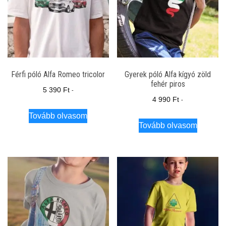
Férfi póló Alfa Romeo tricolor
Gyerek póló Alfa kígyó zöld
fehér piros
5 390
Ft
-
4 990
Ft
-
Tovább olvasom
Tovább olvasom