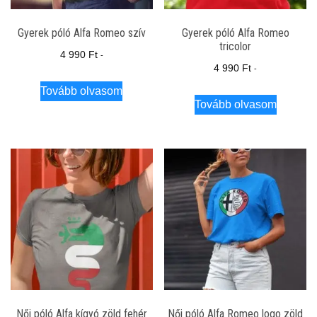
Gyerek póló Alfa Romeo szív
Gyerek póló Alfa Romeo
tricolor
4 990
Ft
-
4 990
Ft
-
Tovább olvasom
Tovább olvasom
Női póló Alfa kígyó zöld fehér
Női póló Alfa Romeo logo zöld