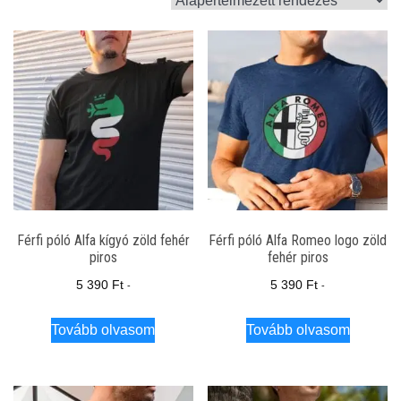
Férfi póló Alfa kígyó zöld fehér
Férfi póló Alfa Romeo logo zöld
piros
fehér piros
5 390
Ft
5 390
Ft
-
-
Tovább olvasom
Tovább olvasom