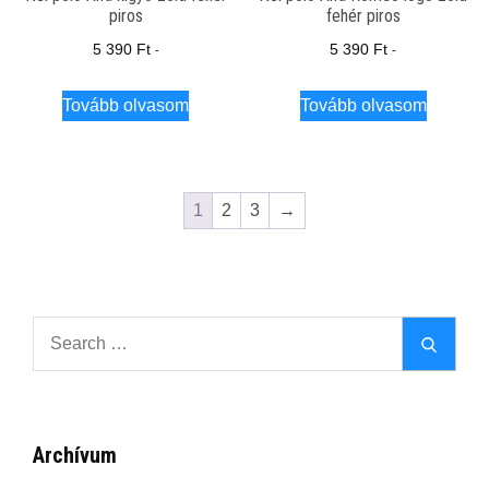
piros
fehér piros
5 390
Ft
5 390
Ft
-
-
Tovább olvasom
Tovább olvasom
1
2
3
→
Search
Search
for:
Archívum