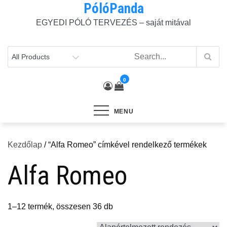
PólóPanda
Skip
to
EGYEDI PÓLÓ TERVEZÉS – saját mitával
content
0
MENU
Kezdőlap
/ “Alfa Romeo” címkével rendelkező termékek
Alfa Romeo
1–12 termék, összesen 36 db