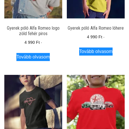
Gyerek póló Alfa Romeo logo
Gyerek póló Alfa Romeo lóhere
zöld fehér piros
4 990
Ft
-
4 990
Ft
-
Tovább olvasom
Tovább olvasom