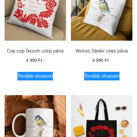
Csip-csip faszom csirip párna
Weöres Sándor cinke párna
4 990
Ft
4 990
Ft
-
-
Tovább olvasom
Tovább olvasom