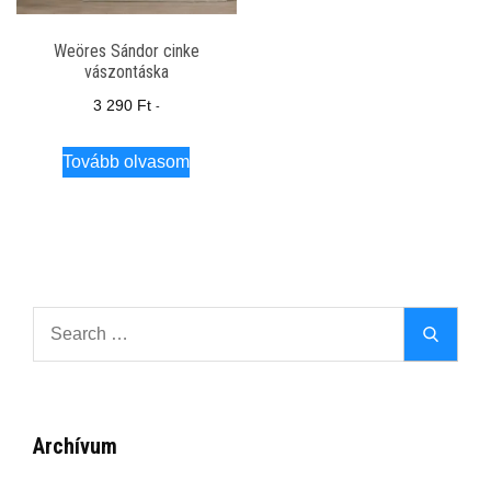
Weöres Sándor cinke
vászontáska
3 290
Ft
-
Tovább olvasom
Search
Search
for:
Archívum