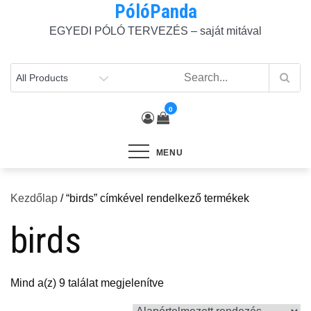
PólóPanda
Skip
to
EGYEDI PÓLÓ TERVEZÉS – saját mitával
content
0
MENU
Kezdőlap
/ “birds” címkével rendelkező termékek
birds
Mind a(z) 9 találat megjelenítve