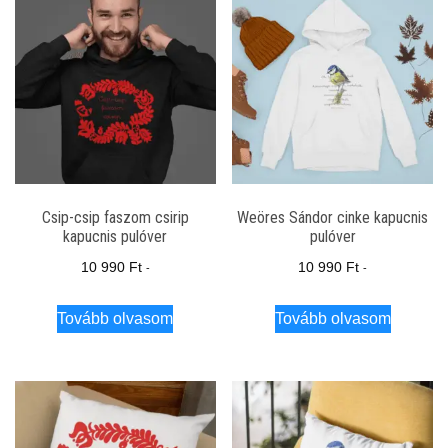
Csip-csip faszom csirip
Weöres Sándor cinke kapucnis
kapucnis pulóver
pulóver
10 990
Ft
10 990
Ft
-
-
Tovább olvasom
Tovább olvasom