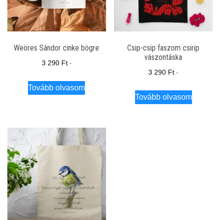
Weöres Sándor cinke bögre
Csip-csip faszom csirip
vászontáska
3 290
Ft
-
3 290
Ft
-
Tovább olvasom
Tovább olvasom