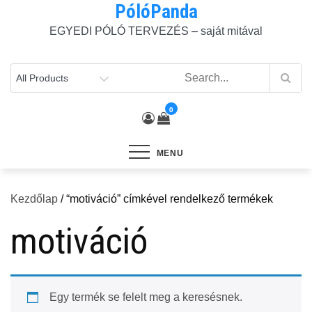
PólóPanda
Skip
to
EGYEDI PÓLÓ TERVEZÉS – saját mitával
content
0
MENU
Kezdőlap
/ “motiváció” címkével rendelkező termékek
motiváció
Egy termék se felelt meg a keresésnek.