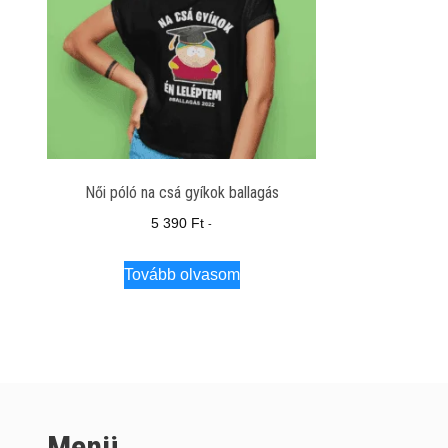
Női póló na csá gyíkok ballagás
5 390
Ft
-
Tovább olvasom
Menü