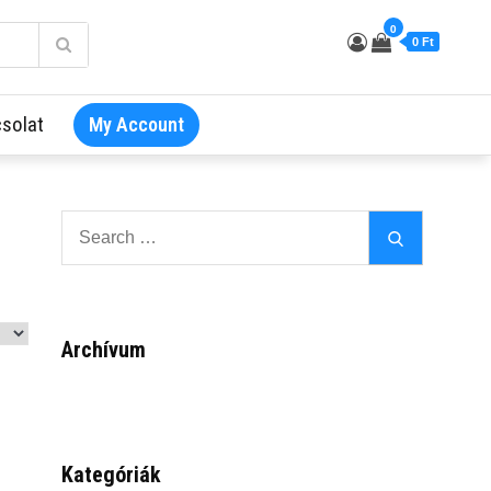
0
0 Ft
solat
My Account
Search
Search
for:
Archívum
Kategóriák