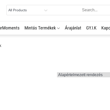
urMoments
Mintás Termékek
Árajánlat
GY.I.K
Kapc
k