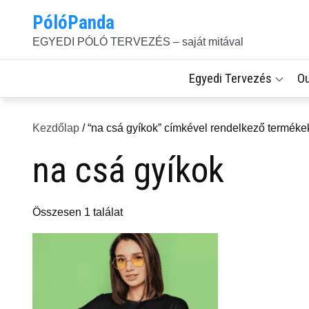
Skip
PólóPanda
to
EGYEDI PÓLÓ TERVEZÉS – saját mitával
content
Egyedi Tervezés
O
Kezdőlap
/ “na csá gyíkok” címkével rendelkező terméke
na csá gyíkok
Összesen 1 találat