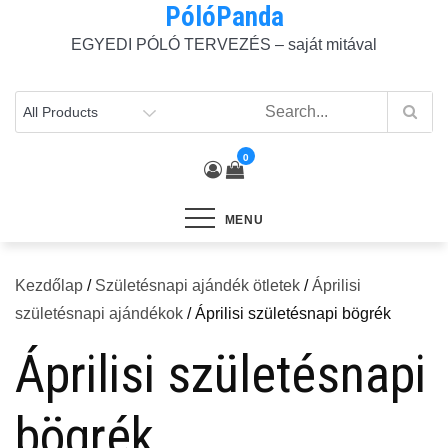
PólóPanda
Skip
to
EGYEDI PÓLÓ TERVEZÉS – saját mitával
content
0
MENU
Kezdőlap
/
Születésnapi ajándék ötletek
/
Áprilisi
születésnapi ajándékok
/ Áprilisi születésnapi bögrék
Áprilisi születésnapi
bögrék