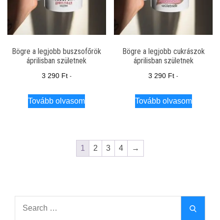
Bögre a legjobb buszsofőrök
Bögre a legjobb cukrászok
áprilisban születnek
áprilisban születnek
3 290
Ft
3 290
Ft
-
-
Tovább olvasom
Tovább olvasom
1
2
3
4
→
Search
Search
for: