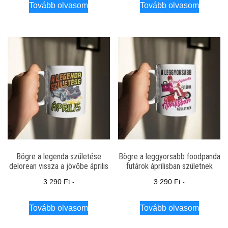
Tovább olvasom
Tovább olvasom
Bögre a legenda születése
Bögre a leggyorsabb foodpanda
delorean vissza a jövőbe április
futárok áprilisban születnek
3 290
Ft
3 290
Ft
-
-
Tovább olvasom
Tovább olvasom